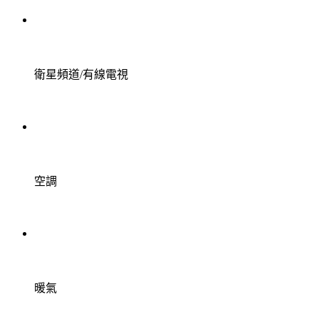
衛星頻道/有線電視
空調
暖氣