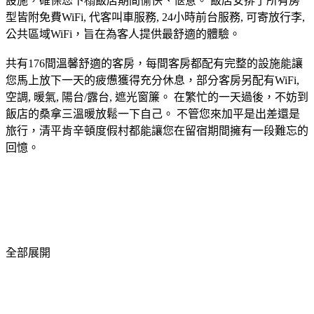
設施，確保您下榻飯店期間愉快、愜意。 飯店安排了所有房
型皆附免費WiFi, 代客叫車服務, 24小時前台服務, 可寄放行李,
公共區域WiFi，旨在為客人提供最舒適的體驗。
共有176間溫馨舒適的客房，每間客房都配有完整的設施能讓
您馬上放下一天的疲憊獲得充分休息，部分客房另配有WiFi,
空調, 暖氣, 陽台/露台, 遮光窗簾。 在繁忙的一天過後，不妨到
飯店的桑拿三溫暖放鬆一下自己。 不管您來加平是出差還是
旅行，清平肯辛頓度假村都能讓您在留宿期間擁有一段難忘的
回憶。
全部展開